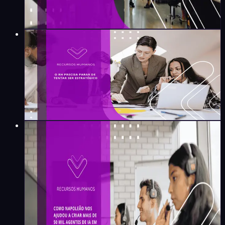
Marilia Tosetto
·
3
min
Recursos Humanos
O RH precisa parar de tentar
ser estratégico
Daniel Spolaor
·
10
min
Recursos Humanos
Como Napoleão nos ajudou a
criar mais de 50 mil agentes
de IA em 6 meses