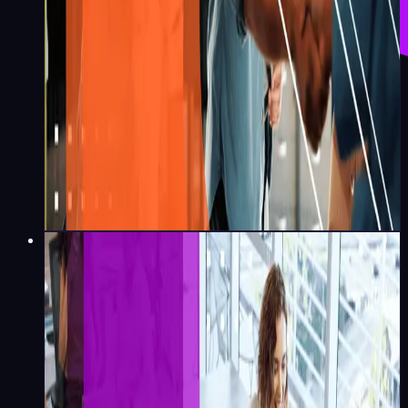
Redação Koru
·
6
min
Liderança e Gestão
Qual a diferença entre
Knowledge-Based Learning
(aprendizado baseado em
conhecimento) vs Skill-Based
Learning (aprendizado