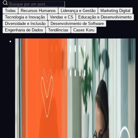
Todas
Recursos Humanos
Liderança e Gestão
Marketing Digital
Tecnologia e Inovação
Vendas e CS
Educação e Desenvolvimento
Diversidade e Inclusão
Desenvolvimento de Software
Engenharia de Dados
Tendências
Cases Koru
Vendas e CS
Marketing B2B: 6 princípios
para estruturar uma operação
comercial eficiente em ciclos
longos