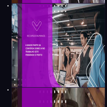
Natalia Alves
·
4
min
Recursos Humanos
A maior parte da conversa
sobre IA no trabalho está
perdendo o ponto
Gustavo Vitti
·
15
min
Recursos Humanos
O trabalho não pediu para ser