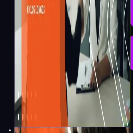
Redação Koru
·
9
min
Vendas e CS