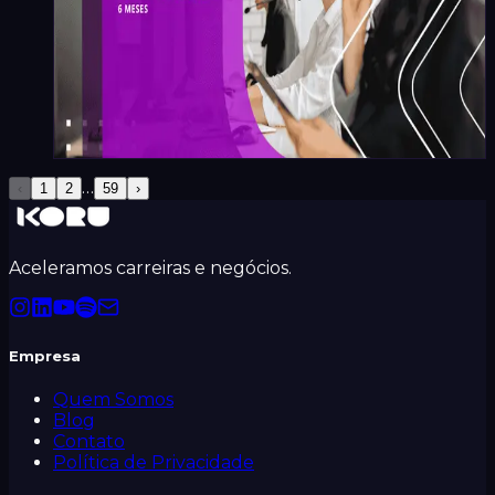
Gustavo Vitti
·
7
min
…
‹
1
2
59
›
Aceleramos carreiras e negócios.
Empresa
Quem Somos
Blog
Contato
Política de Privacidade