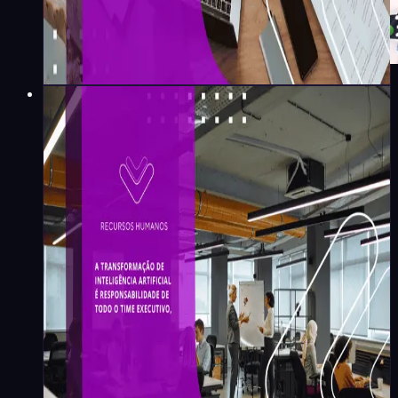
Lilian Giorgi
·
3
min
Recursos Humanos
A transformação de
Inteligência Artificial é
responsabilidade de todo o
time executivo, não apenas
de uma área