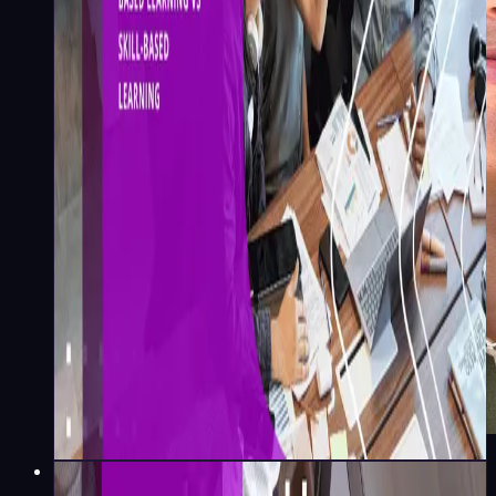
Emily Gomes
·
4
min
Recursos Humanos