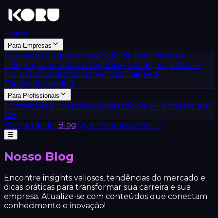
Home
Para Empresas
Educação Corporativa
Adoção de IA
Jornada de
Liderança
Jornada de Tech
Diversidade, Equidade e
Inclusão
Aceleração de Vendas
Trainee e
Estágio
Mentoring
Para Profissionais
Formações e Imersões
Aceleração de RHs
Imersão em
RH
Comunidades
Blog
Quem Somos
Contato
☰
Nosso Blog
Encontre insights valiosos, tendências do mercado e
dicas práticas para transformar sua carreira e sua
empresa. Atualize-se com conteúdos que conectam
conhecimento e inovação!