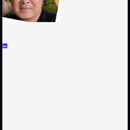
Marcelo Assahina
Chief Technology Officer
Marcelo Assahina é Chief Technology Officer na
iPremi e no Grupo Clínica Senhor do Bonfim, com
sólida trajetória em inovação, tecnologia e liderança
estratégica. Atuou em empresas como IBM,
Avanade/Accenture, Microsoft e Instituto de
Pesquisas Eldorado (Apple) liderando iniciativas de
transformação digital, cloud computing e
desenvolvimento de soluções para grandes
corporações. Bacharel em Ciências da Computação
pela Unicamp e com MBA pela Fundação Dom Cabral,
Marcelo combina visão de negócios com profundo
conhecimento técnico, tendo contribuído com