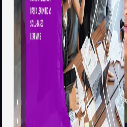
Emily Gomes
·
4
min