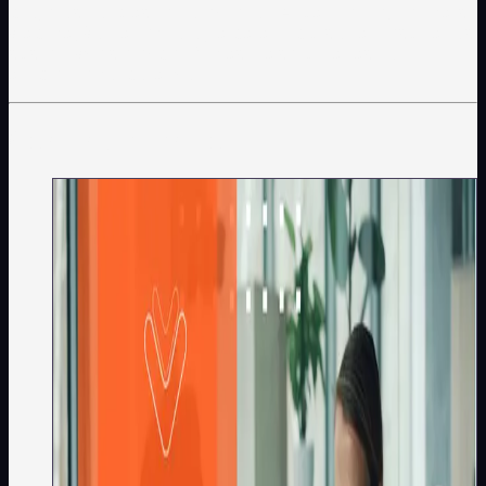
projetos no Brasil e no exterior. Atualmente, dedica-se
à aplicação da tecnologia para impulsionar resultados
sustentáveis e experiências mais humanas no
ambiente corporativo.
Continue lendo
Vendas e CS
Marketing B2B: 6 princípios
para estruturar uma operação
comercial eficiente em ciclos
longos