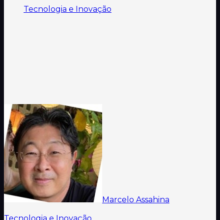
Tecnologia e Inovação
/
IA no mercado de trabalho: o que os dados já
mostram (e o que ainda não)
IA no mercado de trabalho: o que
os dados já mostram (e o que
ainda não)
Marcelo Assahina
·
Tempo de
leitura:
5
min
·
17 de abril de 2026
Tecnologia e Inovação