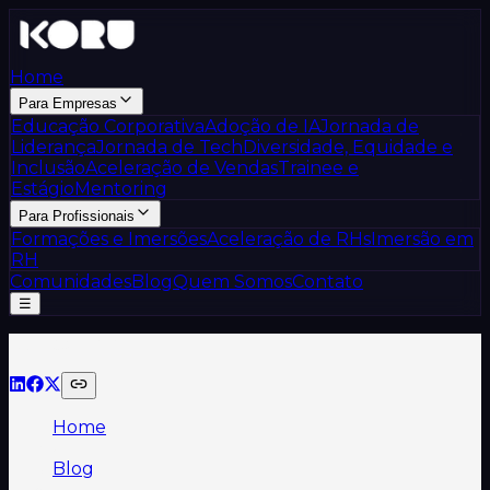
Home
Para Empresas
Educação Corporativa
Adoção de IA
Jornada de
Liderança
Jornada de Tech
Diversidade, Equidade e
Inclusão
Aceleração de Vendas
Trainee e
Estágio
Mentoring
Para Profissionais
Formações e Imersões
Aceleração de RHs
Imersão em
RH
Comunidades
Blog
Quem Somos
Contato
☰
Compartilhe!
Home
/
Blog
/