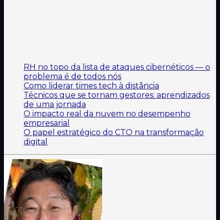
processo em curso.
E, depois de tudo isso, fica a pergunta: Você concorda
com essa leitura?
Leia mais artigos de Marcelo Assahina:
RH no topo da lista de ataques cibernéticos — o
problema é de todos nós
Como liderar times tech à distância
Técnicos que se tornam gestores: aprendizados
de uma jornada
O impacto real da nuvem no desempenho
empresarial
O papel estratégico do CTO na transformação
digital