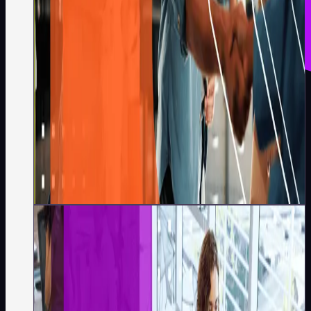
Redação Koru
·
6
min
Liderança e Gestão
Qual a diferença entre
Knowledge-Based Learning
(aprendizado baseado em
conhecimento) vs Skill-Based