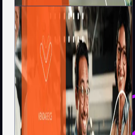
Redação Koru
·
9
min
Vendas e CS
A Regra 95:5 no B2B - o
estudo que muda a estratégia
de vendas longas