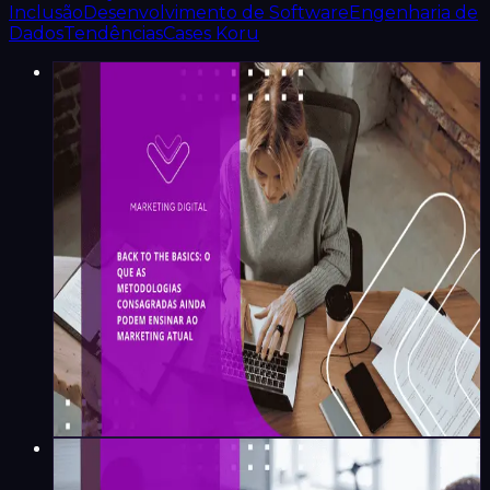
Inclusão
Desenvolvimento de Software
Engenharia de
Dados
Tendências
Cases Koru
Marketing Digital
Back to the basics: o que as
metodologias consagradas
ainda podem ensinar ao
marketing atual
Maíra Flores
·
6
min
Marketing Digital