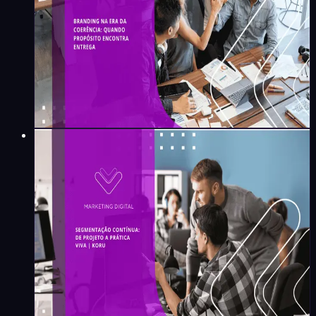
Maíra Flores
·
4
min
Marketing Digital
Segmentação contínua: de
projeto a prática viva