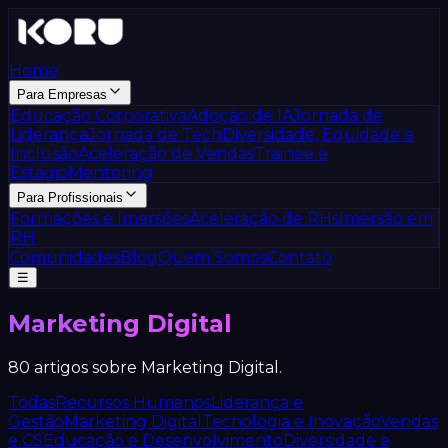
Home
Para Empresas
Educação Corporativa
Adoção de IA
Jornada de
Liderança
Jornada de Tech
Diversidade, Equidade e
Inclusão
Aceleração de Vendas
Trainee e
Estágio
Mentoring
Para Profissionais
Formações e Imersões
Aceleração de RHs
Imersão em
RH
Comunidades
Blog
Quem Somos
Contato
☰
Marketing Digital
80
artigos sobre
Marketing Digital
.
Todas
Recursos Humanos
Liderança e
Gestão
Marketing Digital
Tecnologia e Inovação
Vendas
e CS
Educação e Desenvolvimento
Diversidade e