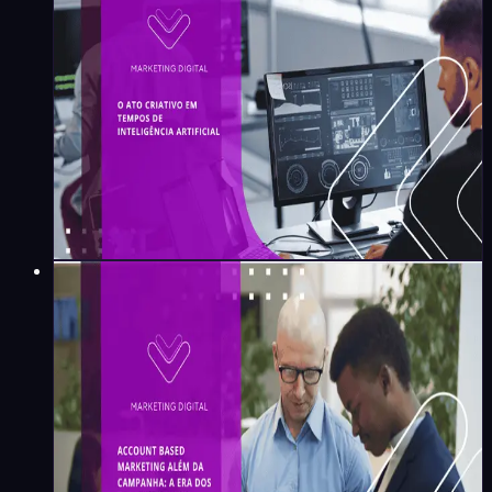
O ato criativo em tempos de
Inteligência Artificial
Maíra Flores
·
5
min
Marketing Digital
Account Based Marketing
além da campanha: a era dos
ecossistemas de
relacionamento no B2B