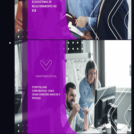
Maíra Flores
·
8
min
Marketing Digital
Storytelling corporativo: como
criar conexões entre marcas e
pessoas
Maíra Flores
·
5
min