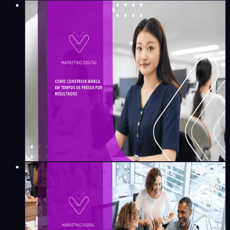
Marketing Digital
Como construir marca em
tempos de pressa por
resultados
Maíra Flores
·
4
min
Marketing Digital
Branding na era da coerência:
quando propósito encontra
entrega