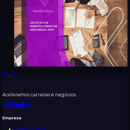
Koru
Maíra Flores
·
1
min
‹
1
2
…
9
›
Aceleramos carreiras e negócios.
Empresa
Quem Somos