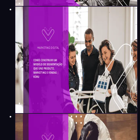
Maíra Flores
·
1
min
Marketing Digital
Como construir um modelo
de segmentação que une
produto, marketing e vendas |
Koru
Maíra Flores
·
1
min
Marketing Digital
Agentes de IA em Marketing
e Vendas: por onde começar |