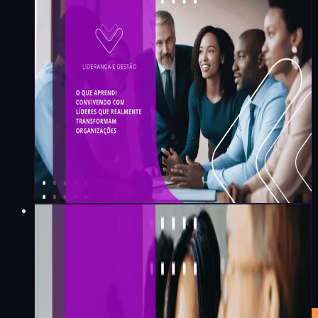
O que aprendi convivendo
com líderes que realmente
transformam organizações
Maíra Flores
·
8
min
Liderança e Gestão
Como formar líderes
preparados para decisões
complexas e ambíguas