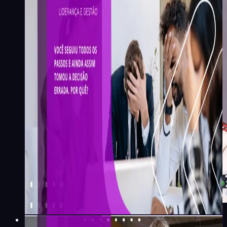
Lilian Giorgi
·
3
min
Liderança e Gestão