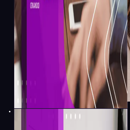
Natalia Alves
·
7
min
Liderança e Gestão
O que é rapport e como usar