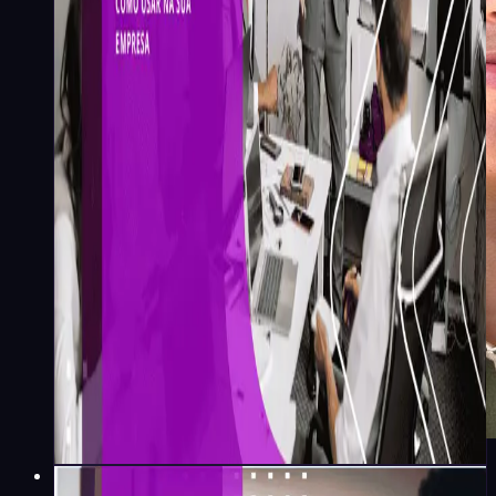
Emily Gomes
·
20
min
Liderança e Gestão