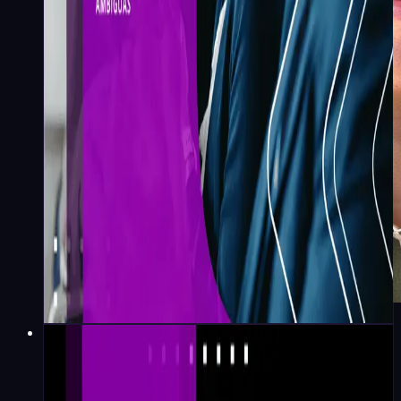
Emily Gomes
·
12
min
Liderança e Gestão
Koru Lança World Stage:
Imersão internacional que