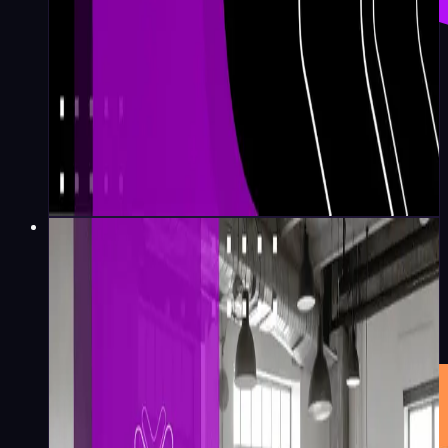
Redação Koru
·
5
min
Liderança e Gestão
Sucessão de líderes: práticas
de aceleração e pipelines
sustentáveis