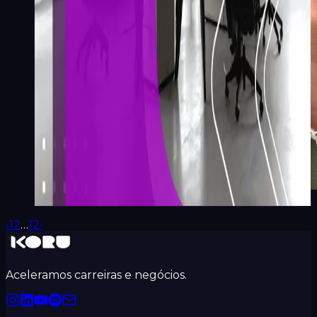
Emily Gomes
·
9
min
‹
1
2
…
12
›
Aceleramos carreiras e negócios.