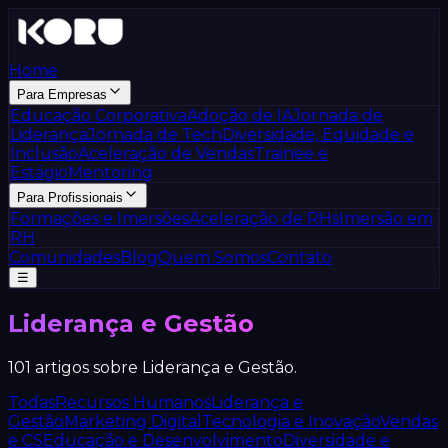
Home
Para Empresas
Educação Corporativa
Adoção de IA
Jornada de
Liderança
Jornada de Tech
Diversidade, Equidade e
Inclusão
Aceleração de Vendas
Trainee e
Estágio
Mentoring
Para Profissionais
Formações e Imersões
Aceleração de RHs
Imersão em
RH
Comunidades
Blog
Quem Somos
Contato
☰
Liderança e Gestão
101
artigos sobre
Liderança e Gestão
.
Todas
Recursos Humanos
Liderança e
Gestão
Marketing Digital
Tecnologia e Inovação
Vendas
e CS
Educação e Desenvolvimento
Diversidade e