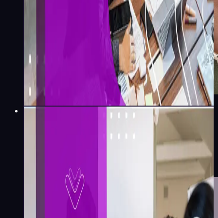
Emily Gomes
·
4
min
Liderança e Gestão
Você seguiu todos os passos e
ainda assim tomou a decisão
errada. Por quê?