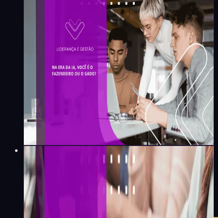
Na era da IA, você é o
fazendeiro ou o gado?
Paulo Bivar
·
5
min
Liderança e Gestão
O silêncio que a sua
comunicação interna pode
estar criando