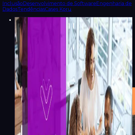
Inclusão
Desenvolvimento de Software
Engenharia de
Dados
Tendências
Cases Koru
Liderança e Gestão
Qual a diferença entre
Knowledge-Based Learning
(aprendizado baseado em
conhecimento) vs Skill-Based
Learning (aprendizado
baseado em habilidades)