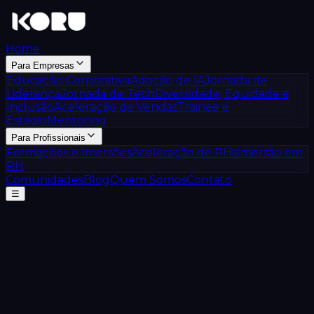
Home
Para Empresas
Educação Corporativa
Adoção de IA
Jornada de
Liderança
Jornada de Tech
Diversidade, Equidade e
Inclusão
Aceleração de Vendas
Trainee e
Estágio
Mentoring
Para Profissionais
Formações e Imersões
Aceleração de RHs
Imersão em
RH
Comunidades
Blog
Quem Somos
Contato
☰